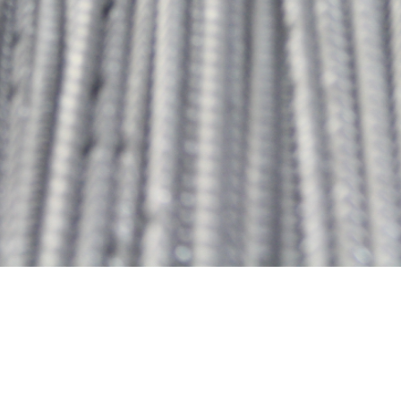
okies ·
Avisos Legales ·
Transportes ·
Conditions Generales d