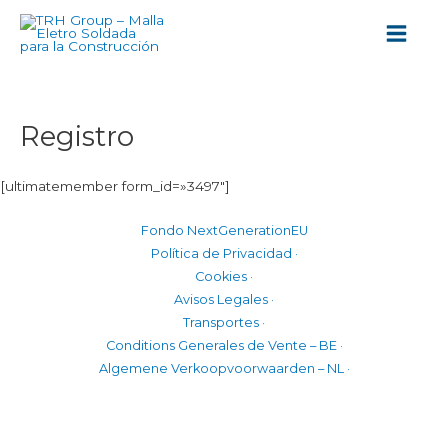
Ir
Main
al
Menu
contenido
Registro
[ultimatemember form_id=»3497″]
Fondo NextGenerationEU
Política de Privacidad ·
Cookies ·
Avisos Legales ·
Transportes ·
Conditions Generales de Vente – BE ·
Algemene Verkoopvoorwaarden – NL ·